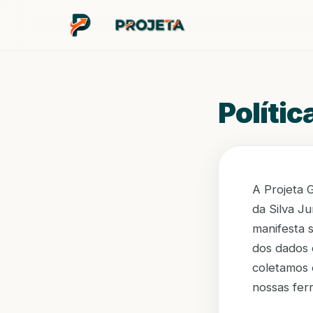
Polític
A Projeta 
da Silva J
manifesta 
dos dados 
coletamos 
nossas fer