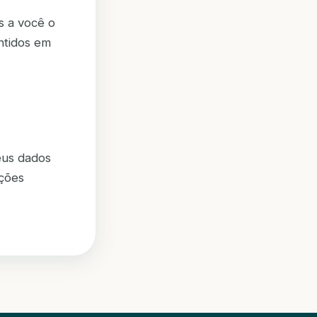
s a você o
ntidos em
eus dados
ações