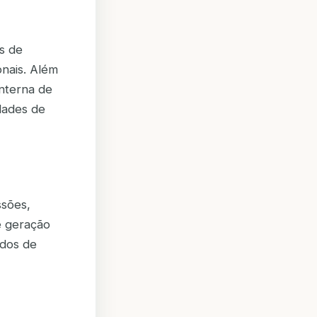
s de
nais. Além
interna de
dades de
ssões,
e geração
ados de