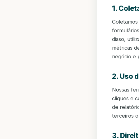
1. Cole
Coletamos 
formulário
disso, util
métricas d
negócio e 
2. Uso 
Nossas fer
cliques e 
de relatór
terceiros o
3. Direi