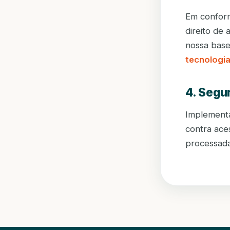
Em conform
direito de
nossa base,
tecnologi
4. Segu
Implementa
contra ace
processada